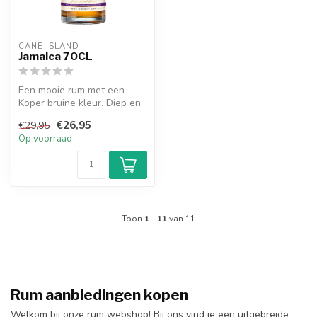
CANE ISLAND
Jamaica 70CL
Een mooie rum met een
Koper bruine kleur. Diep en
complex karakter.
€26,95
€29,95
Op voorraad
Toon
1
-
11
van 11
Rum aanbiedingen kopen
Welkom bij onze rum webshop! Bij ons vind je een uitgebreide