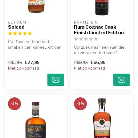
CUT RUM
RAMMSTEIN
Spiced
Rum Cognac Cask
Finish Limited Editon
Cut Spiced Rum heeft
smaken van kaneel, citroen,
Op zoek naar een rum die
korianderzaad, gember,
de zintuigen betovert?
peper, v...
Ontdek de magie van
€27,95
€66,95
€32,95
€69,95
Rammstein Ru...
Niet op voorraad
Niet op voorraad
-9%
-8%