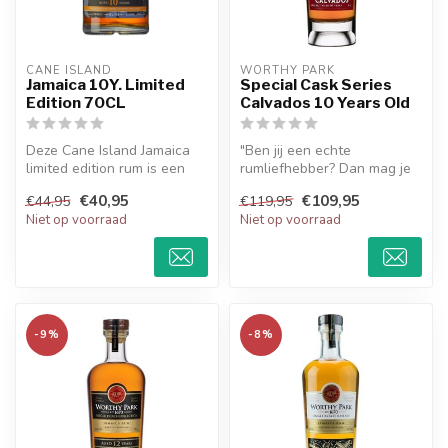
CANE ISLAND
WORTHY PARK
Jamaica 10Y. Limited
Special Cask Series
Edition 70CL
Calvados 10 Years Old
Deze Cane Island Jamaica
"Ben jij een echte
limited edition rum is een
rumliefhebber? Dan mag je
blend van 10 jaar oude pot
de limited edition Worthy
€40,95
€109,95
€44,95
€119,95
s...
Park Calv...
Niet op voorraad
Niet op voorraad
-9%
-8%