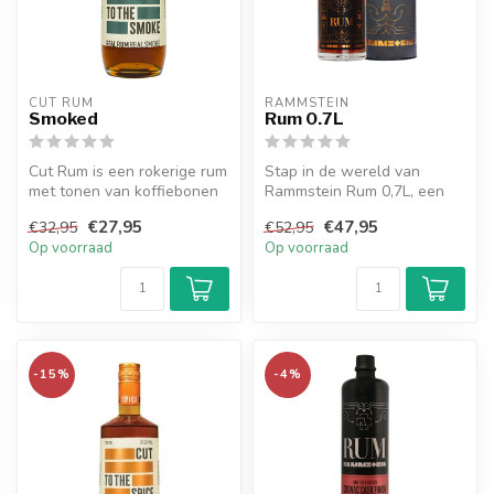
CUT RUM
RAMMSTEIN
Smoked
Rum 0.7L
Cut Rum is een rokerige rum
Stap in de wereld van
met tonen van koffiebonen
Rammstein Rum 0,7L, een
en vanille. het kan een al...
unieke blend van
€27,95
€47,95
€32,95
€52,95
Jamaicaanse, Guya...
Op voorraad
Op voorraad
-15%
-4%