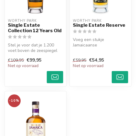
WORTHY PARK
WORTHY PARK
Single Estate
Single Estate Reserve
Collection 12 Years Old
Voeg een stukje
Stel je voor dat je 1.200
Jamaicaanse
voet boven de zeespiegel
rumgeschiedenis toe aan je
staat, uitkijkend over 9.000
collectie met Worthy Park...
€99,95
€54,95
€109,95
€59,95
...
Niet op voorraad
Niet op voorraad
-10%