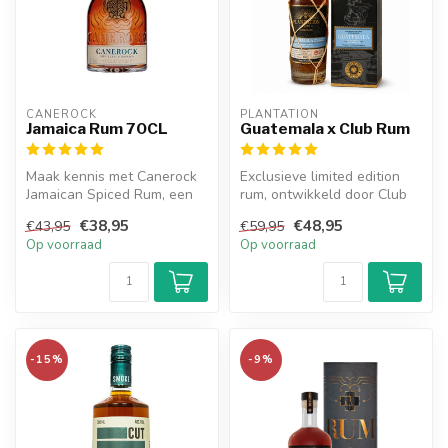
CANEROCK
PLANTATION
Jamaica Rum 70CL
Guatemala x Club Rum
Maak kennis met Canerock
Exclusieve limited edition
Jamaican Spiced Rum, een
rum, ontwikkeld door Club
rum van ongeëvenaarde
Rum en Plantation. Deze
€38,95
€48,95
€43,95
€59,95
kwalitei...
Gua...
Op voorraad
Op voorraad
-15%
-9%