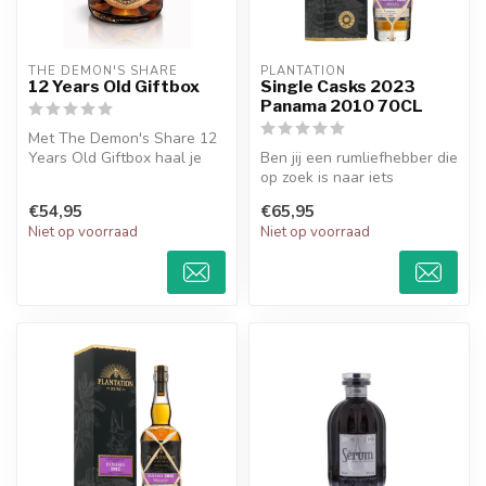
THE DEMON'S SHARE 
PLANTATION
12 Years Old Giftbox
Single Casks 2023
Panama 2010 70CL
Met The Demon's Share 12
Years Old Giftbox haal je
Ben jij een rumliefhebber die
een stukje Panama's
op zoek is naar iets
rumgeschi...
buitengewoons? Maak
€54,95
€65,95
kennis me...
Niet op voorraad
Niet op voorraad