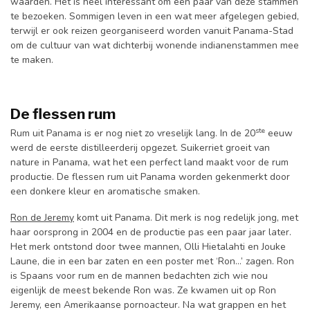
waarden. Het is heel interessant om een paar van deze stammen
te bezoeken. Sommigen leven in een wat meer afgelegen gebied,
terwijl er ook reizen georganiseerd worden vanuit Panama-Stad
om de cultuur van wat dichterbij wonende indianenstammen mee
te maken.
De flessen rum
ste
Rum uit Panama is er nog niet zo vreselijk lang. In de 20
eeuw
werd de eerste distilleerderij opgezet. Suikerriet groeit van
nature in Panama, wat het een perfect land maakt voor de rum
productie. De flessen rum uit Panama worden gekenmerkt door
een donkere kleur en aromatische smaken.
Ron de Jeremy
komt uit Panama. Dit merk is nog redelijk jong, met
haar oorsprong in 2004 en de productie pas een paar jaar later.
Het merk ontstond door twee mannen, Olli Hietalahti en Jouke
Laune, die in een bar zaten en een poster met ‘Ron…’ zagen. Ron
is Spaans voor rum en de mannen bedachten zich wie nou
eigenlijk de meest bekende Ron was. Ze kwamen uit op Ron
Jeremy, een Amerikaanse pornoacteur. Na wat grappen en het