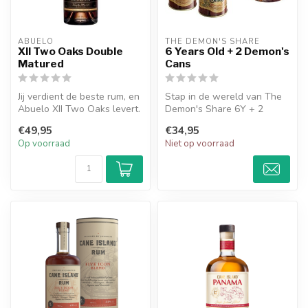
ABUELO
THE DEMON'S SHARE 
XII Two Oaks Double
6 Years Old + 2 Demon's
Matured
Cans
Jij verdient de beste rum, en
Stap in de wereld van The
Abuelo XII Two Oaks levert.
Demon's Share 6Y + 2
Proef de perfectie van...
Demon's Cans Giftbox en
€49,95
€34,95
ontdek ee...
Op voorraad
Niet op voorraad