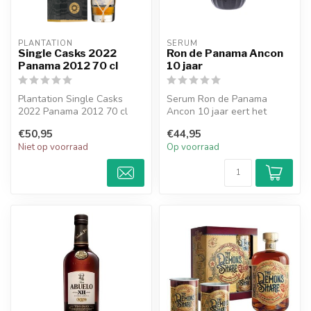
PLANTATION
SERUM
Single Casks 2022
Ron de Panama Ancon
Panama 2012 70 cl
10 jaar
Plantation Single Casks
Serum Ron de Panama
2022 Panama 2012 70 cl
Ancon 10 jaar eert het
Panamakanaal met rijke
€50,95
€44,95
tonen van vani...
Niet op voorraad
Op voorraad