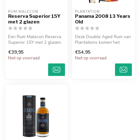
RUM MALECON
PLANTATION
Reserva Superior 15Y
Panama 2008 13 Years
met 2 glazen
Old
Een Rum Malecon Reserva
Deze Double Aged Rum van
Superior 15Y met 2 glazen.
Plantations komen het
beste van 2 werelden
€39,95
€54,95
samen.
Niet op voorraad
Niet op voorraad