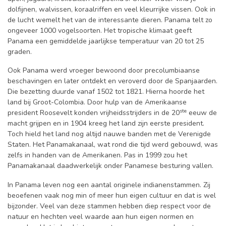
dolfijnen, walvissen, koraalriffen en veel kleurrijke vissen. Ook in
de lucht wemelt het van de interessante dieren. Panama telt zo
ongeveer 1000 vogelsoorten. Het tropische klimaat geeft
Panama een gemiddelde jaarlijkse temperatuur van 20 tot 25
graden.
Ook Panama werd vroeger bewoond door precolumbiaanse
beschavingen en later ontdekt en veroverd door de Spanjaarden.
Die bezetting duurde vanaf 1502 tot 1821. Hierna hoorde het
land bij Groot-Colombia. Door hulp van de Amerikaanse
ste
president Roosevelt konden vrijheidsstrijders in de 20
eeuw de
macht grijpen en in 1904 kreeg het land zijn eerste president.
Toch hield het land nog altijd nauwe banden met de Verenigde
Staten. Het Panamakanaal, wat rond die tijd werd gebouwd, was
zelfs in handen van de Amerikanen. Pas in 1999 zou het
Panamakanaal daadwerkelijk onder Panamese besturing vallen.
In Panama leven nog een aantal originele indianenstammen. Zij
beoefenen vaak nog min of meer hun eigen cultuur en dat is wel
bijzonder. Veel van deze stammen hebben diep respect voor de
natuur en hechten veel waarde aan hun eigen normen en