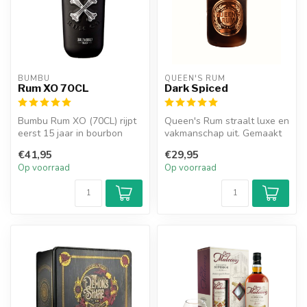
BUMBU
QUEEN'S RUM
Rum XO 70CL
Dark Spiced
Bumbu Rum XO (70CL) rijpt
Queen's Rum straalt luxe en
eerst 15 jaar in bourbon
vakmanschap uit. Gemaakt
vaten en daarna geniet de
met aandacht. Gedronken
€41,95
€29,95
ru...
met...
Op voorraad
Op voorraad