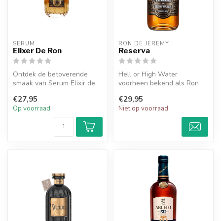
SERUM
RON DE JEREMY
Elixer De Ron
Reserva
Ontdek de betoverende
Hell or High Water
smaak van Serum Elixir de
voorheen bekend als Ron
Ron, een ambachtelijk
de Jeremy Reserva rum is
€27,95
€29,95
vervaardig...
niet al te z...
Op voorraad
Niet op voorraad