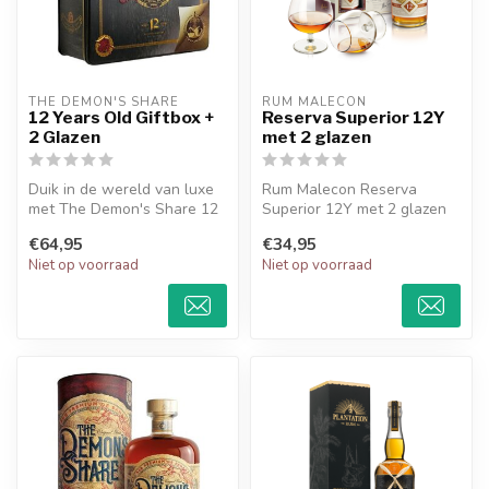
THE DEMON'S SHARE 
RUM MALECON
12 Years Old Giftbox +
Reserva Superior 12Y
2 Glazen
met 2 glazen
Duik in de wereld van luxe
Rum Malecon Reserva
met The Demon's Share 12
Superior 12Y met 2 glazen
Years Old Giftbox + 2
€64,95
€34,95
Glazen...
Niet op voorraad
Niet op voorraad