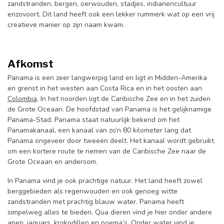
zandstranden, bergen, oerwouden, stadjes, indianencultuur
enzovoort. Dit land heeft ook een lekker rummerk wat op een vrij
creatieve manier op zijn naam kwam.
Afkomst
Panama is een zeer langwerpig land en ligt in Midden-Amerika
en grenst in het westen aan Costa Rica en in het oosten aan
Colombia
. In het noorden ligt de Caribische Zee en in het zuiden
de Grote Oceaan. De hoofdstad van Panama is het gelijknamige
Panama-Stad. Panama staat natuurlijk bekend om het
Panamakanaal, een kanaal van zo’n 80 kilometer lang dat
Panama ongeveer door tweeën deelt. Het kanaal wordt gebruikt
om een kortere route te nemen van de Caribische Zee naar de
Grote Oceaan en andersom.
In Panama vind je ook prachtige natuur. Het land heeft zowel
berggebieden als regenwouden en ook genoeg witte
zandstranden met prachtig blauw water. Panama heeft
simpelweg alles te bieden. Qua dieren vind je hier onder andere
apen, jaguars, krokodillen en poema’s. Onder water vind je