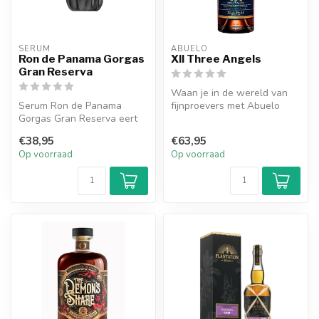
SERUM
ABUELO
Ron de Panama Gorgas
XII Three Angels
Gran Reserva
Waan je in de wereld van
Serum Ron de Panama
fijnproevers met Abuelo
Gorgas Gran Reserva eert
Three Angels rum, nu
held William C. Gorgas met
beschikbaa...
€38,95
€63,95
tonen va...
Op voorraad
Op voorraad