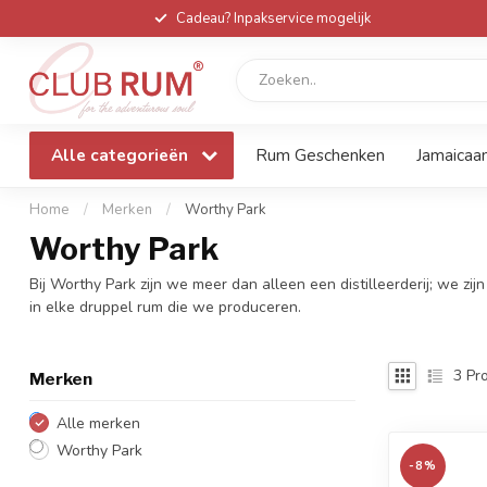
Cadeau? Inpakservice mogelijk
Alle categorieën
Rum Geschenken
Jamaicaa
Home
/
Merken
/
Worthy Park
Worthy Park
Bij Worthy Park zijn we meer dan alleen een distilleerderij; we z
in elke druppel rum die we produceren.
3
Pro
Merken
Alle merken
Worthy Park
-8%