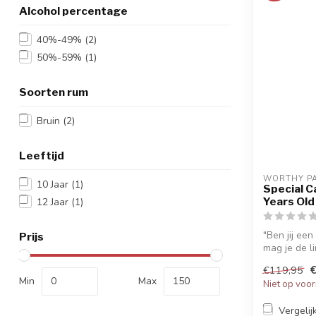
Alcohol percentage
40%-49%
(2)
50%-59%
(1)
Soorten rum
Bruin
(2)
Leeftijd
WORTHY P
10 Jaar
(1)
Special C
Years Old
12 Jaar
(1)
"Ben jij ee
Prijs
mag je de l
Calv...
€119,95
Min
Max
Niet op voo
Vergelij