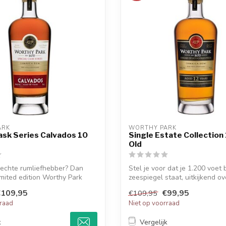
ARK
WORTHY PARK
ask Series Calvados 10
Single Estate Collection
Old
n echte rumliefhebber? Dan
Stel je voor dat je 1.200 voet
imited edition Worthy Park
zeespiegel staat, uitkijkend ove
€109,95
€99,95
€109,95
rraad
Niet op voorraad
k
Vergelijk