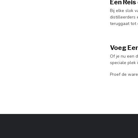
Een Reis 
Bij elke slok
distilleerders
teruggaat tot 
Voeg Een
Of je nu een 
speciale plek
Proef de ware