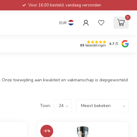
Voor 16:00 besteld, vandaag verzonden
0
EUR
4.7
/5
89
beoordelingen
70. Onze toewijding aan kwaliteit en vakmanschap is diepgeworteld
Toon:
-8%