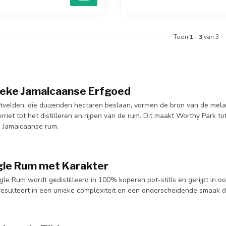
Toon
1
-
3
van 3
eke Jamaicaanse Erfgoed
etvelden, die duizenden hectaren beslaan, vormen de bron van de melas
erriet tot het distilleren en rijpen van de rum. Dit maakt Worthy Park 
n Jamaicaanse rum.
gle Rum met Karakter
gle Rum wordt gedistilleerd in 100% koperen pot-stills en gerijpt in
t resulteert in een unieke complexiteit en een onderscheidende smaak 