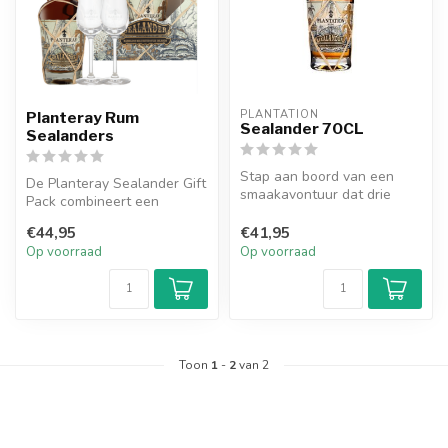
PLANTATION
Planteray Rum
Sealander 70CL
Sealanders
Stap aan boord van een
De Planteray Sealander Gift
smaakavontuur dat drie
Pack combineert een
gepassioneerde eilanden
verfijnde rumblend uit
samenbreng...
€44,95
€41,95
Barbados,...
Op voorraad
Op voorraad
Toon
1
-
2
van 2