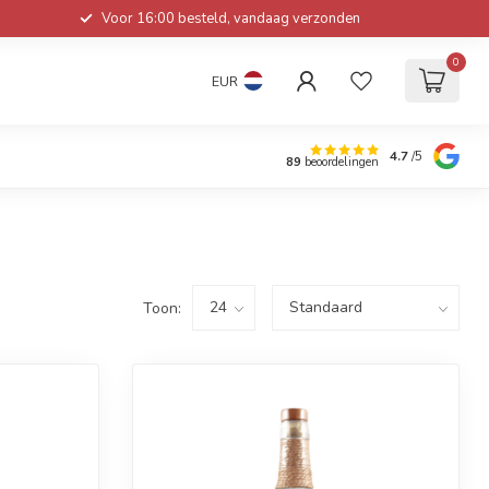
Voor 16:00 besteld, vandaag verzonden
0
EUR
4.7
/5
89
beoordelingen
Toon: