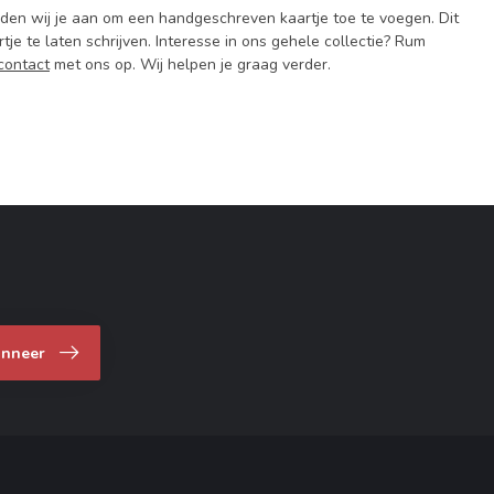
aden wij je aan om een handgeschreven kaartje toe te voegen. Dit
je te laten schrijven. Interesse in ons gehele collectie? Rum
contact
met ons op. Wij helpen je graag verder.
nneer