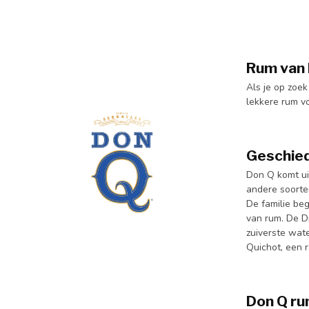
Rum van 
Als je op zoek
lekkere rum vo
Geschied
Don Q komt uit
andere soorte
De familie beg
van rum. De Di
zuiverste wat
Quichot, een 
Don Q ru