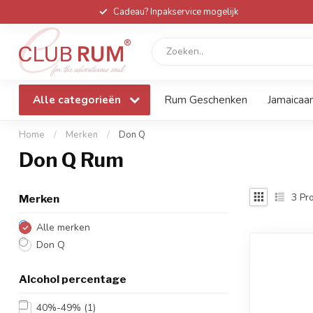
Cadeau? Inpakservice mogelijk
Alle categorieën
Rum Geschenken
Jamaicaa
Home
/
Merken
/
Don Q
Don Q Rum
3
Pro
Merken
Alle merken
Don Q
Alcohol percentage
40%-49%
(1)