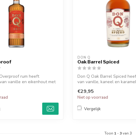
DON Q
proof
Oak Barrel Spiced
Overproof rum heeft
Don Q Oak Barrel Spiced hee
an vanille en eikenhout met
van vanille, kaneel en karam
..
lang...
€29,95
rraad
Niet op voorraad
k
Vergelijk
Toon
1
-
3
van 3