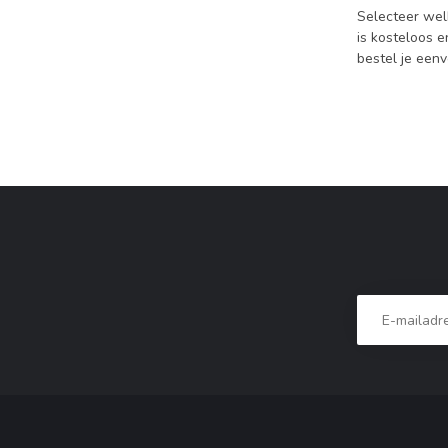
Selecteer wel
is kosteloos e
bestel je een