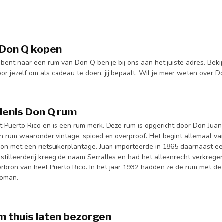
Don Q kopen
 bent naar een rum van Don Q ben je bij ons aan het juiste adres. Beki
or jezelf om als cadeau te doen, jij bepaalt. Wil je meer weten over 
enis Don Q rum
 Puerto Rico en is een rum merk. Deze rum is opgericht door Don Juan 
n rum waaronder vintage, spiced en overproof. Het begint allemaal van
on met een rietsuikerplantage. Juan importeerde in 1865 daarnaast een
stilleerderij kreeg de naam Serralles en had het alleenrecht verkregen
erbron van heel Puerto Rico. In het jaar 1932 hadden ze de rum met
roman.
m thuis laten bezorgen