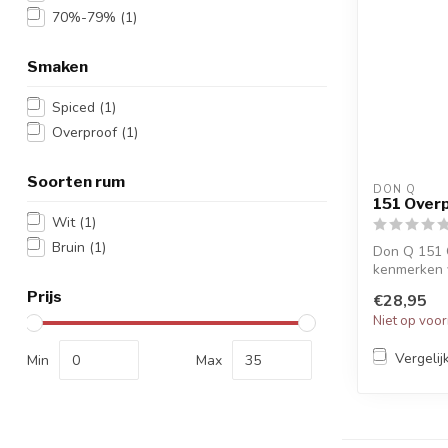
70%-79%
(1)
Smaken
Spiced
(1)
Overproof
(1)
Soorten rum
DON Q
151 Over
Wit
(1)
Bruin
(1)
Don Q 151 
kenmerken v
tonen van r.
Prijs
€28,95
Niet op voo
Vergelij
Min
Max