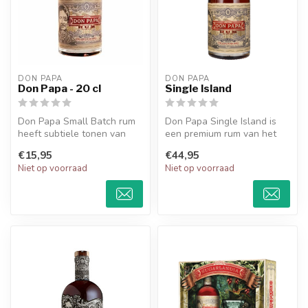
DON PAPA
DON PAPA
Don Papa - 20 cl
Single Island
Don Papa Small Batch rum
Don Papa Single Island is
heeft subtiele tonen van
een premium rum van het
vanille, honing en gekonfijt
Filipijnse eiland Negros, met
€15,95
€44,95
f...
...
Niet op voorraad
Niet op voorraad