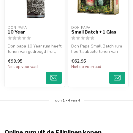
DON PAPA
DON PAPA
10 Year
Small Batch + 1 Glas
Don papa 10 Year rum heeft
Don Papa Small Batch rum
tonen van gedroogd fruit,
heeft subtiele tonen van
cacao en een vleugje
vanille, honing en gekonfijt
€99,95
€62,95
eikenh...
f...
Niet op voorraad
Niet op voorraad
Toon
1
-
4
van 4
Online rum uit de Filipijnen kopen