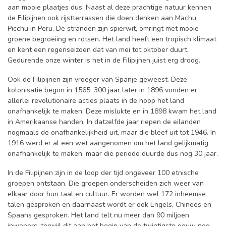
aan mooie plaatjes dus. Naast al deze prachtige natuur kennen
de Filipijnen ook rijstterrassen die doen denken aan Machu
Picchu in Peru. De stranden zijn spierwit, omringt met mooie
groene begroeiing en rotsen. Het land heeft een tropisch klimaat
en kent een regenseizoen dat van mei tot oktober duurt.
Gedurende onze winter is het in de Filipijnen juist erg droog.
Ook de Filipijnen zijn vroeger van Spanje geweest. Deze
kolonisatie begon in 1565. 300 jaar later in 1896 vonden er
allerlei revolutionaire acties plaats in de hoop het land
onafhankelijk te maken. Deze mislukte en in 1898 kwam het land
in Amerikaanse handen. In datzelfde jaar riepen de eilanden
nogmaals de onafhankelijkheid uit, maar die bleef uit tot 1946. In
1916 werd er al een wet aangenomen om het land gelijkmatig
onafhankelijk te maken, maar die periode duurde dus nog 30 jaar.
In de Filipijnen zijn in de loop der tijd ongeveer 100 etnische
groepen ontstaan. Die groepen onderscheiden zich weer van
elkaar door hun taal en cultuur. Er worden wel 172 inheemse
talen gesproken en daarnaast wordt er ook Engels, Chinees en
Spaans gesproken. Het land telt nu meer dan 90 miljoen
inwoners, terwijl dit aan het begin van de twintigste eeuw nog