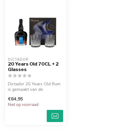
DICTADOR
20 Years Old 70CL + 2
Glasses
Dictador 20 Years Old Rum
is gemaakt van de
fermentatie van maagdelijke
€64,95
suikerri...
Niet op voorraad