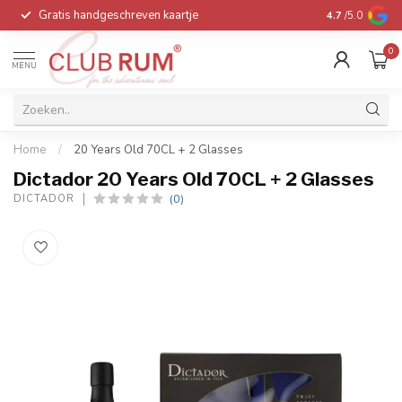
Gratis handgeschreven kaartje
Voor 16:00 be
4.7
/5.0
0
MENU
Home
/
20 Years Old 70CL + 2 Glasses
Dictador 20 Years Old 70CL + 2 Glasses
(0)
DICTADOR