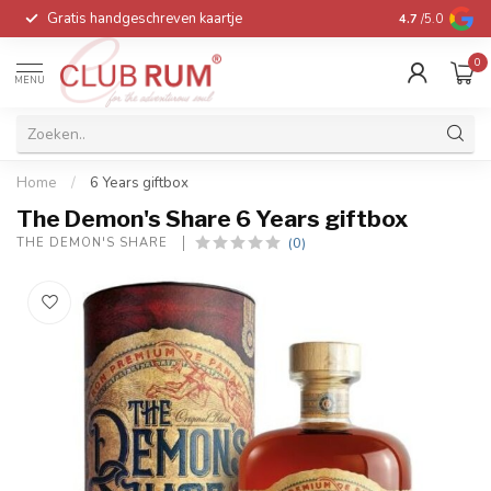
Gratis handgeschreven kaartje
Voor 16:00 be
4.7
/5.0
0
MENU
Home
/
6 Years giftbox
The Demon's Share 6 Years giftbox
(0)
THE DEMON'S SHARE 