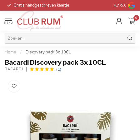
Gratis handgeschreven kaartje
Voor 16:00 be
4.7
/5.0
0
MENU
Home
/
Discovery pack 3x 10CL
Bacardi Discovery pack 3x 10CL
(1)
BACARDI