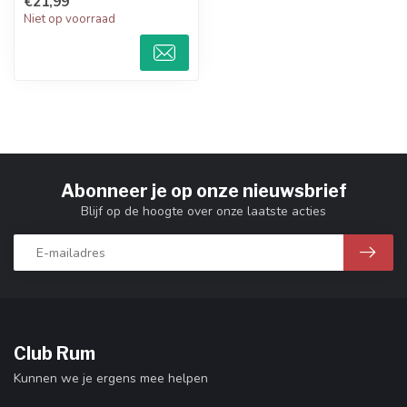
€21,99
Niet op voorraad
Laat je ver...
Abonneer je op onze nieuwsbrief
Blijf op de hoogte over onze laatste acties
Club Rum
Kunnen we je ergens mee helpen