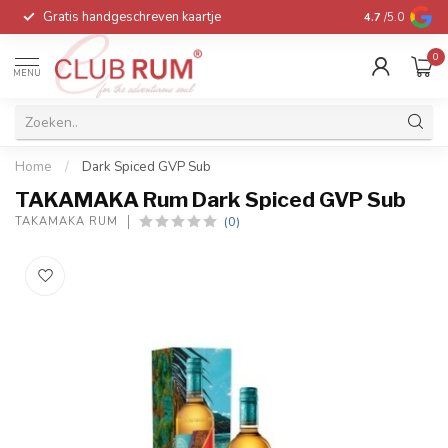
Gratis handgeschreven kaartje
Voor 16:00 be
4.7
/5.0
0
MENU
Home
/
Dark Spiced GVP Sub
TAKAMAKA Rum Dark Spiced GVP Sub
(0)
TAKAMAKA RUM