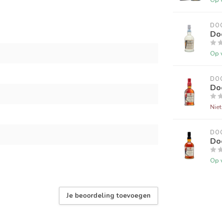
DO
Do
Op 
DO
Doo
Nie
DO
Doo
Op 
Je beoordeling toevoegen