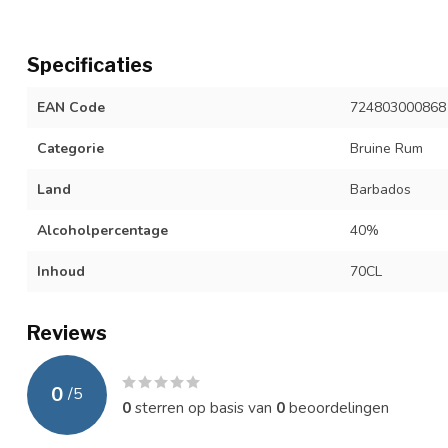
Specificaties
EAN Code
724803000868
Categorie
Bruine Rum
Land
Barbados
Alcoholpercentage
40%
Inhoud
70CL
Reviews
0
/
5
0
sterren op basis van
0
beoordelingen