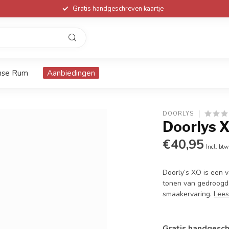
Gratis handgeschreven kaartje
nse Rum
Aanbiedingen
DOORLYS
Doorlys 
€40,95
Incl. btw
Doorly’s XO is een v
tonen van gedroogd f
smaakervaring.
Lees
Gratis handgesch