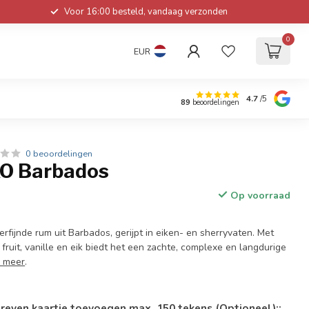
Voor 16:00 besteld, vandaag verzonden
0
EUR
4.7
/5
89
beoordelingen
0 beoordelingen
XO Barbados
Op voorraad
erfijnde rum uit Barbados, gerijpt in eiken- en sherryvaten. Met
ruit, vanille en eik biedt het een zachte, complexe en langdurige
 meer
.
reven kaartje toevoegen max. 150 tekens (Optioneel)::