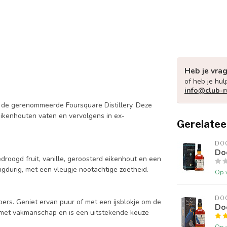
Heb je vra
of heb je hul
info@club-r
r de gerenommeerde Foursquare Distillery. Deze
eikenhouten vaten en vervolgens in ex-
Gerelatee
DO
Doo
roogd fruit, vanille, geroosterd eikenhout en een
ngdurig, met een vleugje nootachtige zoetheid.
Op 
DO
ers. Geniet ervan puur of met een ijsblokje om de
Doo
e met vakmanschap en is een uitstekende keuze
Op 