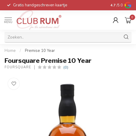
Gratis handgeschreven kaartje
Voor 16:00 be
4.7
/5.0
0
MENU
Home
/
Premise 10 Year
Foursquare Premise 10 Year
(0)
FOURSQUARE