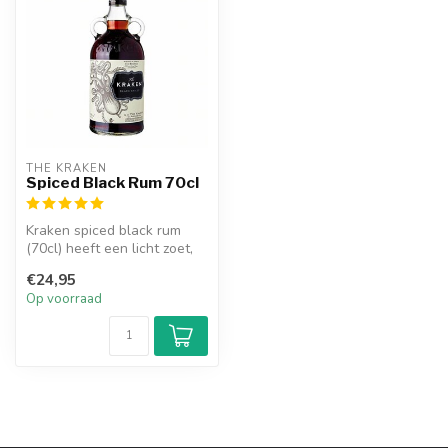
THE KRAKEN
Spiced Black Rum 70cl
Kraken spiced black rum
(70cl) heeft een licht zoet,
cola-achtige vanille
€24,95
smaken...
Op voorraad