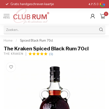
Gratis handgeschreven kaartje
Voor 16:00 be
4.7
/5.0
0
MENU
Home
/
Spiced Black Rum 70cl
The Kraken Spiced Black Rum 70cl
(1)
THE KRAKEN