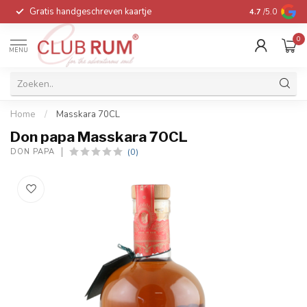
Gratis handgeschreven kaartje
Voor 16:00 be
4.7
/5.0
0
MENU
Home
/
Masskara 70CL
Don papa Masskara 70CL
(0)
DON PAPA