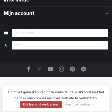
Mijn account
€
Door het gebruiken van onze website, ga je akkoord met het
gebruik van cookies om onze website te verbeteren.
© Copyright 2026 Club Rum
- Powered by
Lightspeed
-
Dit bericht verbergen
Lightspeed design
by
Dyvelopment
Meer over cookies »