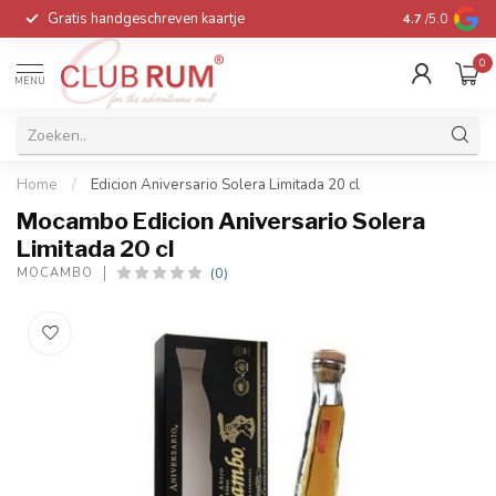
Gratis handgeschreven kaartje
Voor 16:00 be
4.7
/5.0
0
MENU
Home
/
Edicion Aniversario Solera Limitada 20 cl
Mocambo Edicion Aniversario Solera
Limitada 20 cl
(0)
MOCAMBO