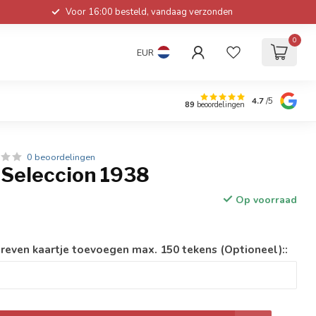
Voor 16:00 besteld, vandaag verzonden
0
EUR
4.7
/5
89
beoordelingen
0 beoordelingen
Seleccion 1938
Op voorraad
reven kaartje toevoegen max. 150 tekens (Optioneel)::