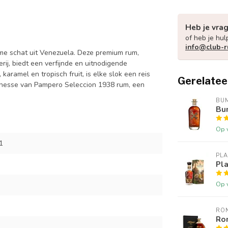
Heb je vra
of heb je hul
info@club-r
me schat uit Venezuela. Deze premium rum,
rij, biedt een verfijnde en uitnodigende
aramel en tropisch fruit, is elke slok een reis
Gerelatee
 finesse van Pampero Seleccion 1938 rum, een
BU
Bu
Op 
1
PLA
Pla
Op 
RO
Ro