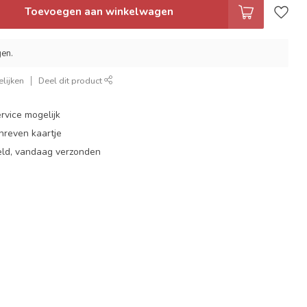
Toevoegen aan winkelwagen
gen.
lijken
Deel dit product
rvice mogelijk
hreven kaartje
eld, vandaag verzonden