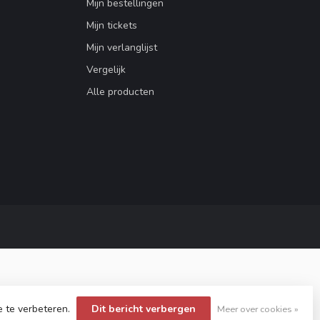
Mijn bestellingen
Mijn tickets
Mijn verlanglijst
Vergelijk
Alle producten
e te verbeteren.
Dit bericht verbergen
Meer over cookies »
opment