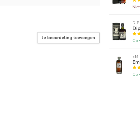
Nie
DI
Dip
Je beoordeling toevoegen
Op 
EM
Emi
Op 