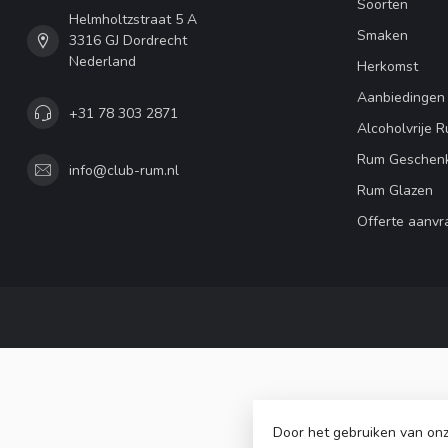
Soorten
Helmholtzstraat 5 A
Smaken
3316 GJ Dordrecht
Nederland
Herkomst
Aanbiedingen
+31 78 303 2871
Alcoholvrije 
Rum Geschen
info@club-rum.nl
Rum Glazen
Offerte aanvr
Door het gebruiken van onz
© Copy