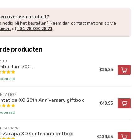
gen over een product?
p nodig bij het bestellen? Neem dan contact met ons op via
um.nl
of
+31 78 303 28 71
.
rde producten
MBU
mbu Rum 70CL
€36,95
voorraad
NTATION
ntation XO 20th Anniversary giftbox
€49,95
voorraad
N ZACAPA
n Zacapa XO Centenario giftbox
€139,95