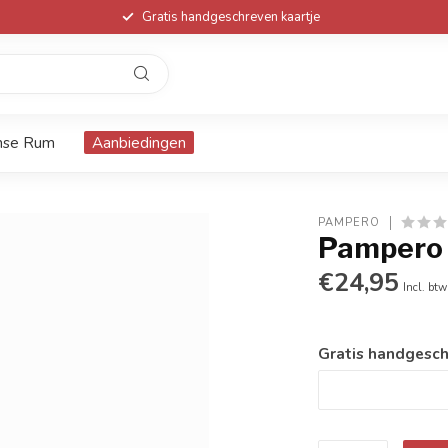
Gratis handgeschreven kaartje
nse Rum
Aanbiedingen
PAMPERO
Pampero 
€24,95
Incl. btw
Gratis handgesch