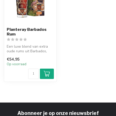
Planteray Barbados
Rum
Een luxe blend van extra
oude rums uit Barbados,
dubbel gerijpt in bourbon-
€54,95
en F...
Op voorraad
Abonneer je op onze nieuwsbrief