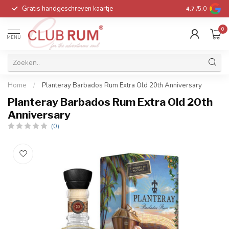
Gratis handgeschreven kaartje
Voor 16:00 be
4.7
/5.0
0
MENU
Home
/
Planteray Barbados Rum Extra Old 20th Anniversary
Planteray Barbados Rum Extra Old 20th
Anniversary
(0)