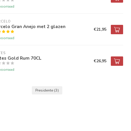
voorraad
RCELO
celo Gran Anejo met 2 glazen
€21,95
voorraad
TES
tes Gold Rum 70CL
€26,95
voorraad
Presidente
(3)