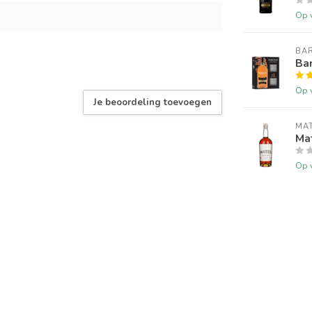
Op 
BA
Bar
Op 
Je beoordeling toevoegen
MA
Ma
Op 