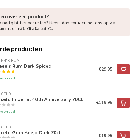
gen over een product?
p nodig bij het bestellen? Neem dan contact met ons op via
um.nl
of
+31 78 303 28 71
.
rde producten
EEN'S RUM
een's Rum Dark Spiced
€29,95
voorraad
RCELO
celo Imperial 40th Anniversary 70CL
€119,95
voorraad
RCELO
celo Gran Anejo Dark 70cl
€19,95