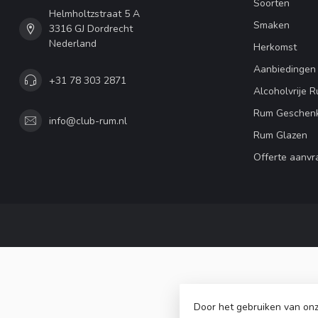
Soorten
Helmholtzstraat 5 A
Smaken
3316 GJ Dordrecht
Nederland
Herkomst
Aanbiedingen
+31 78 303 2871
Alcoholvrije 
Rum Geschen
info@club-rum.nl
Rum Glazen
Offerte aanvr
Door het gebruiken van onz
© Copy