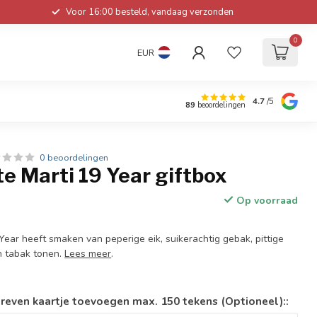
Voor 16:00 besteld, vandaag verzonden
0
EUR
4.7
/5
89
beoordelingen
0 beoordelingen
e Marti 19 Year giftbox
Op voorraad
Year heeft smaken van peperige eik, suikerachtig gebak, pittige
en tabak tonen.
Lees meer
.
reven kaartje toevoegen max. 150 tekens (Optioneel)::