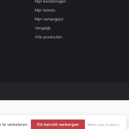
Mijn bestellingen
Mijn tickets
Mijn verlanglijst
Vergelijk
Alle producten
e te verbeteren.
Dit bericht verbergen
Meer over cookies »
opment