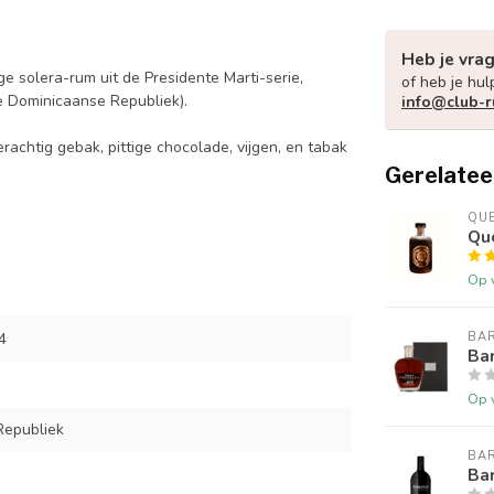
Heb je vra
ige solera-rum uit de Presidente Marti-serie,
of heb je hul
e Dominicaanse Republiek).
info@club-r
rachtig gebak, pittige chocolade, vijgen, en tabak
Gerelatee
QU
Qu
Op 
4
BA
Bar
Op 
Republiek
BA
Bar