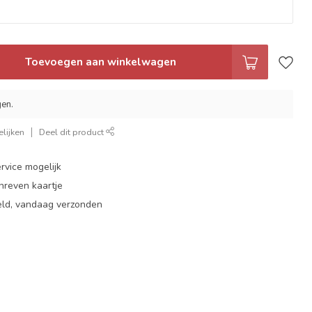
Toevoegen aan winkelwagen
gen.
lijken
Deel dit product
rvice mogelijk
hreven kaartje
eld, vandaag verzonden