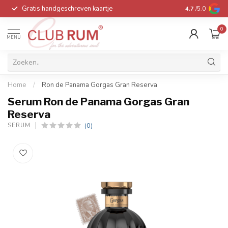
Gratis handgeschreven kaartje
Voor 16:00 be
4.7
/5.0
0
MENU
Home
/
Ron de Panama Gorgas Gran Reserva
Serum Ron de Panama Gorgas Gran
Reserva
(0)
SERUM