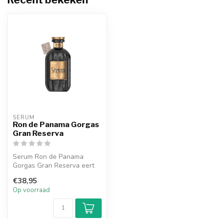
SERUM
Ron de Panama Gorgas
Gran Reserva
Serum Ron de Panama
Gorgas Gran Reserva eert
held William C. Gorgas met
€38,95
tonen va...
Op voorraad