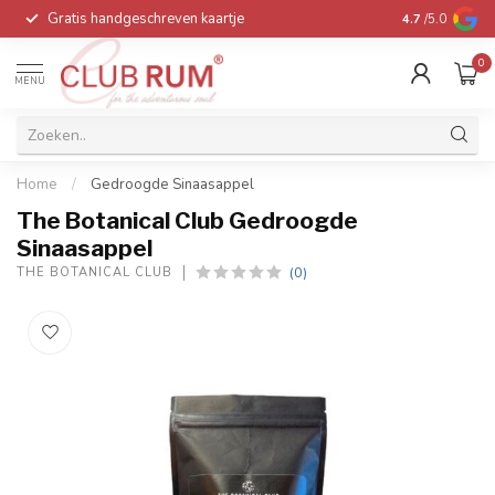
Gratis handgeschreven kaartje
Voor 16:00 be
4.7
/5.0
0
MENU
Home
/
Gedroogde Sinaasappel
The Botanical Club Gedroogde
Sinaasappel
(0)
THE BOTANICAL CLUB