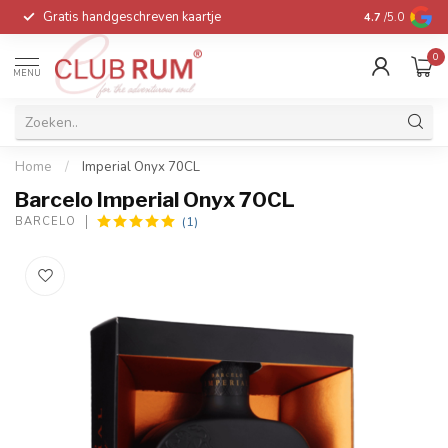
Gratis handgeschreven kaartje
Voor 16:00 be
4.7
/5.0
0
MENU
Home
/
Imperial Onyx 70CL
Barcelo Imperial Onyx 70CL
(1)
BARCELO