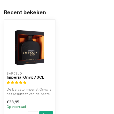
Recent bekeken
BARCELO
Imperial Onyx 70CL
De Barcelo imperial Onyx is
het resultaat van de beste
selectie van rum die tot ...
€33,95
Op voorraad