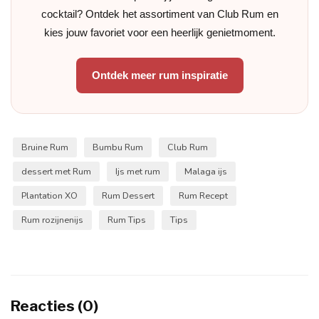
cocktail? Ontdek het assortiment van Club Rum en
kies jouw favoriet voor een heerlijk genietmoment.
Ontdek meer rum inspiratie
Bruine Rum
Bumbu Rum
Club Rum
dessert met Rum
Ijs met rum
Malaga ijs
Plantation XO
Rum Dessert
Rum Recept
Rum rozijnenijs
Rum Tips
Tips
Reacties (0)