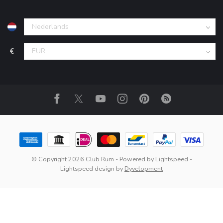
€
© Copyright 2026 Club Rum
- Powered by
Lightspeed
-
Lightspeed design
by
Dyvelopment