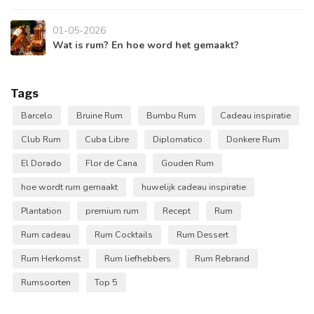
01-05-2026
Wat is rum? En hoe word het gemaakt?
Tags
Barcelo
Bruine Rum
Bumbu Rum
Cadeau inspiratie
Club Rum
Cuba Libre
Diplomatico
Donkere Rum
El Dorado
Flor de Cana
Gouden Rum
hoe wordt rum gemaakt
huwelijk cadeau inspiratie
Plantation
premium rum
Recept
Rum
Rum cadeau
Rum Cocktails
Rum Dessert
Rum Herkomst
Rum liefhebbers
Rum Rebrand
Rumsoorten
Top 5