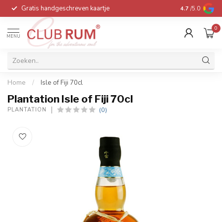
Gratis handgeschreven kaartje
Voor 16:00 be
4.7
/5.0
0
MENU
Home
/
Isle of Fiji 70cl
Plantation Isle of Fiji 70cl
(0)
PLANTATION