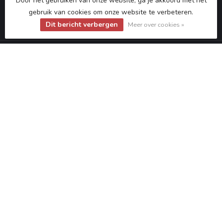
Door het gebruiken van onze website, ga je akkoord met het
gebruik van cookies om onze website te verbeteren.
Dit bericht verbergen
Meer over cookies »
Categorieën
Informatie
Mijn account
€