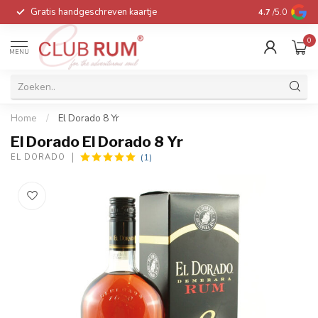
Gratis handgeschreven kaartje
Voor 16:00 be
4.7
/5.0
0
MENU
Home
/
El Dorado 8 Yr
El Dorado El Dorado 8 Yr
(1)
EL DORADO