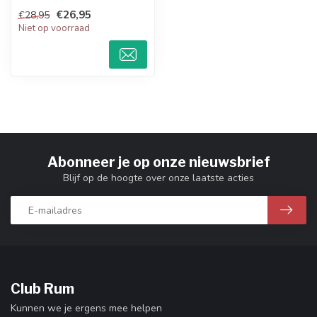
gerijpt tot 8 jaar in
€26,95
€28,95
eikenhoute...
Niet op voorraad
Abonneer je op onze nieuwsbrief
Blijf op de hoogte over onze laatste acties
Club Rum
Kunnen we je ergens mee helpen