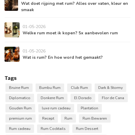
Wat doet rijping met rum? Alles over vaten, kleur en
smaak
01-05-2026
Welke rum moet ik kopen? 5x aanbevolen rum
01-05-2026
Wat is rum? En hoe word het gemaakt?
Tags
Bruine Rum
Bumbu Rum
Club Rum
Dark & Stormy
Diplomatico
Donkere Rum
El Dorado
Flor de Cana
Gouden Rum
luxe rum cadeau
Plantation
premium rum
Recept
Rum
Rum Bewaren
Rum cadeau
Rum Cocktails
Rum Dessert