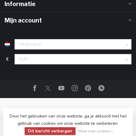
Informatie
Mijn account
€
Door het gebruiken van onze website, ga je akkoord met het
gebruik van cookies om onze website te verbeteren.
© Copyright 2026 Club Rum
- Powered by
Lightspeed
-
Lightspeed design
by
Dyvelopment
Dit bericht verbergen
Meer over cookies »