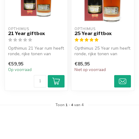
OPTHIMUS
OPTHIMUS
21 Year giftbox
25 Year giftbox
Opthimus 21 Year rum heeft
Opthimus 25 Year rum heeft
ronde, rijke tonen van
ronde, rijke tonen van
donker fruit, met accenten
donker fruit, met accenten
€59,95
€85,95
van...
van...
Op voorraad
Niet op voorraad
Toon
1
-
4
van 4