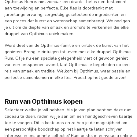
Opthimus Rum is niet zomaar een drank - het is een testament
aan toewijding en perfectie. Elke fles is doordrenkt met
jarenlange ervaring, zorgvuldig geselecteerde ingrediënten en
een proces dat kunst en wetenschap samenbrengt. We nodigen
je uit om de diepte van smaak en aroma's te verkennen die elke
druppel van Opthimus uniek maken.
Word deel van de Opthimus-familie en ontdek de kunst van het
genieten. Breng je zintuigen tot leven met elke druppel Opthimus
Rum. Of je nu een speciale gelegenheid viert of gewoon geniet
van een ontspannen avond, laat Opthimus je begeleiden op een
reis van smaak en traditie. Welkom bij Opthimus, waar passie en
perfectie samenkomen in elke fles. Proost op het goede leven!
Rum van Opthimus kopen
Selecteer welke je wil hebben. Als je van plan bent om deze rum
cadeau te doen, raden wij je aan om een handgeschreven kaartje
toe te voegen. Dit is kosteloos en zo heb je de mogelijkheid om
een persoonlijke boodschap op het kaartje te laten schrijven.
Interesse in ons gehele collectie? Rum bestel je eenvoudig online