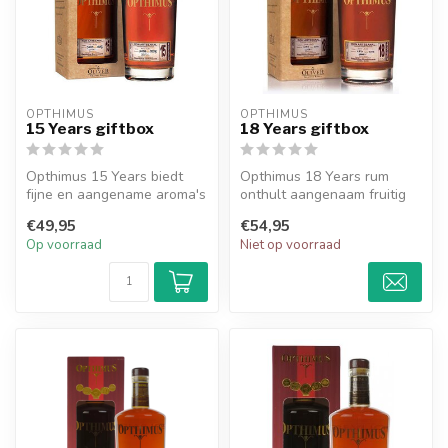
OPTHIMUS
OPTHIMUS
15 Years giftbox
18 Years giftbox
Opthimus 15 Years biedt
Opthimus 18 Years rum
fijne en aangename aroma's
onthult aangenaam fruitig
van eikenhout, suikerriet,
tonen, met complexe
€49,95
€54,95
ho...
aroma's van ...
Op voorraad
Niet op voorraad